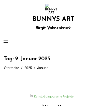
Zum
Inhalt
springen
BUNNYS ART
Birgit Vahnenbruck
Tag:
9. Januar 2025
Startseite
2025
Januar
In
Kunstpädagogische Projekte