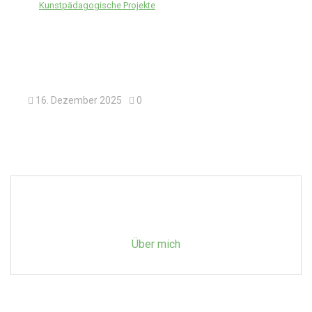
In
Kunstpädagogische Projekte
„Mal Spaß“ Familien-Workshop
16. Dezember 2025
0
Über mich