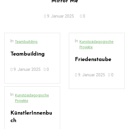
Mirror Me
9. Januar 2025
0
In
In
Teambuilding
Kunstpädagogische
Projekte
Teambuilding
Friedenstaube
9. Januar 2025
0
9. Januar 2025
0
In
Kunstpädagogische
Projekte
KünstlerInnenbu
ch